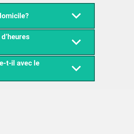
domicile?
 d’heures
-t-il avec le