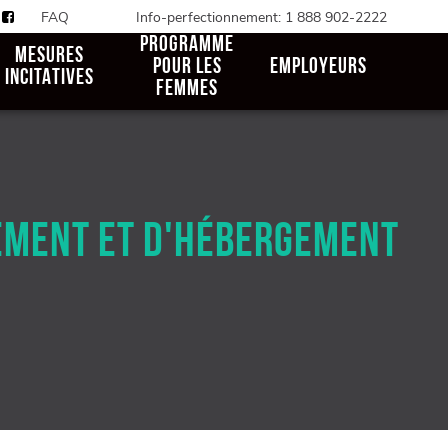
FAQ
Info-perfectionnement: 1 888 902-2222
PROGRAMME
MESURES
POUR LES
EMPLOYEURS
INCITATIVES
FEMMES
CEMENT ET D'HÉBERGEMENT