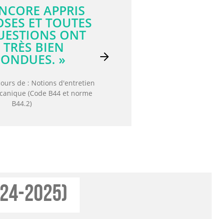
SEIGNANT ÉTAIT
XPÉRIMENTÉ ET
T CAPABLE DE
E À N'IMPORTE
E QUESTION ET
Next
ARTAGER SON
ÉRIENCE. »
 cours de : Tuyauterie de gaz
tivité théorique et pratique
024-2025)