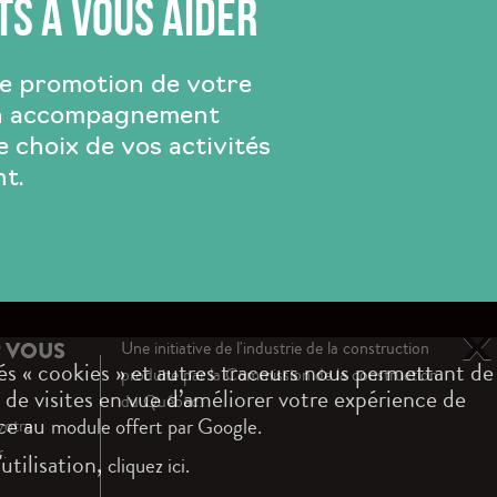
ts à vous aider
de promotion de votre
un accompagnement
e choix de vos activités
t.
X
 VOUS
Une initiative de l'industrie de la construction
és « cookies » et autres traceurs nous permettant de
produite par la Commission de la construction
 de visites en vue d’améliorer votre expérience de
du Québec.
âce au
module offert par Google.
votre
r.
utilisation,
cliquez ici.