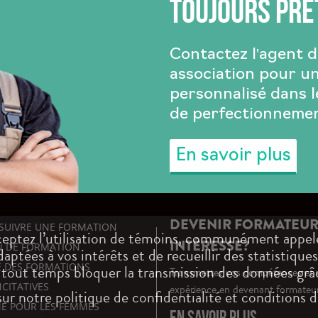
toujours prê
Contactez l'agent 
association pour 
personnalisé dans l
de perfectionnemen
En savoir plus
DEVENIR FORMATEUR
SUIVRE UNE FORMATION
cceptez l’utilisation de témoins, communément appel
INTÉRESSE?
N DE FORMATION
tées à vos intérêts et de recueillir des statistiques
E DES FORMATIONS
 tout temps bloquer la transmission des données gr
Transmettez vos compétences et 
CITATIVES
expérience en devenant formateu
sur notre politique de confidentialité et conditions d'
 POUR LES FEMMES