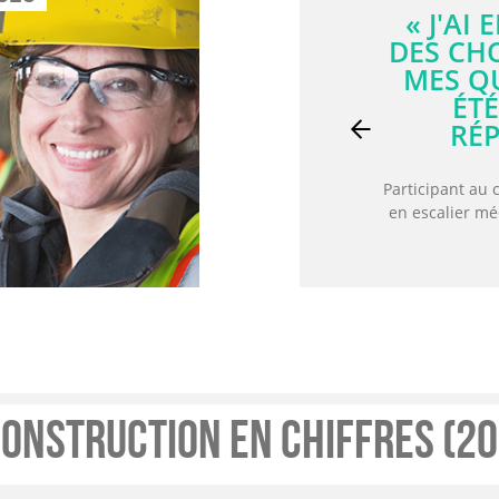
« L'EN
TRÈS E
ÉTAI
RÉPONDR
QUELL
Previous
DE P
EXP
Participant au
médicaux - Ac
onstruction En Chiffres (2