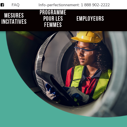
FAQ
Info-perfectionnement: 1 888 902-2222
PROGRAMME
MESURES
POUR LES
EMPLOYEURS
INCITATIVES
FEMMES