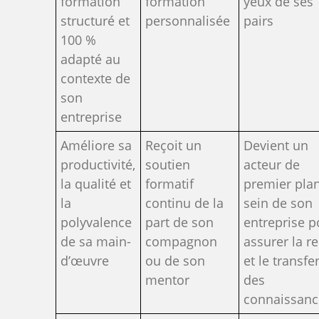
formation
formation
yeux de ses
structuré et
personnalisée
pairs
100 %
adapté au
contexte de
son
entreprise
Améliore sa
Reçoit un
Devient un
productivité,
soutien
acteur de
la qualité et
formatif
premier pla
la
continu de la
sein de son
polyvalence
part de son
entreprise p
de sa main-
compagnon
assurer la r
d’œuvre
ou de son
et le transfer
mentor
des
connaissanc