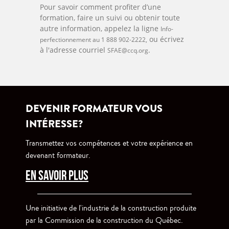
Pour savoir comment profiter d’une
formation, faire un suivi ou obtenir toute
autre information, appelez la ligne
Info-
ou écrivez
perfectionnement au 1 888 902-2222,
à l'adresse courriel
.
SFAE@ccq.org
DEVENIR FORMATEUR VOUS
INTÉRESSE?
Transmettez vos compétences et votre expérience en
devenant formateur.
EN SAVOIR PLUS
Une initiative de l'industrie de la construction produite
par la Commission de la construction du Québec.