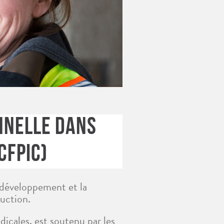
NNELLE DANS
CFPIC)
 développement et la
uction.
icales, est soutenu par les