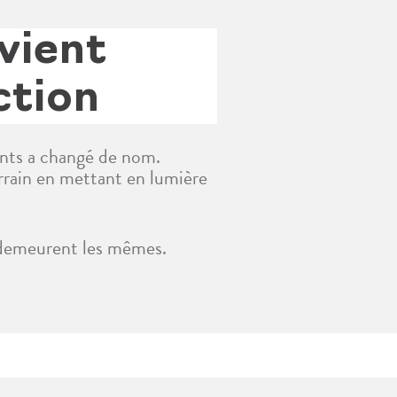
vient
ction
ents a changé de nom.
rrain en mettant en lumière
s demeurent les mêmes.