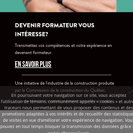
DEVENIR FORMATEUR VOUS
INTÉRESSE?
Transmettez vos compétences et votre expérience en
devenant formateur.
EN SAVOIR PLUS
En poursuivant votre navigation sur ce site, vous acceptez
l’utilisation de témoins, communément appelés « cookies » et autr
Une initiative de l'industrie de la construction produite
traceurs nous permettant de vous proposer des contenus et des
par la Commission de la construction du Québec.
promotions adaptées à vos intérêts et de recueillir des statistiqu
de visites en vue d’améliorer votre expérience de navigation. Vou
pouvez en tout temps bloquer la transmission des données grâce
module offert par Google.