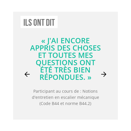
Ils Ont Dit
« L'ENSEIGNANT
ÉTAIT TRÈS
EXPÉRIMENTÉ ET
ÉTAIT CAPABLE DE
RÉPONDRE À
N'IMPORTE QUELLE
QUESTION ET DE
Previous
Next
PARTAGER SON
EXPÉRIENCE. »
Participant au cours de : Tuyauterie
de gaz médicaux - Activité théorique
et pratique